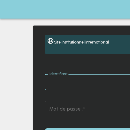
Site institutionnel international
I
dentifiant :
M
ot de passe :