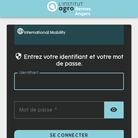
Institut Agro Rennes Angers
International Mobility
Entrez votre identifiant et votre mot
de passe.
I
dentifiant :
TOG
M
ot de passe :
SE CONNECTER