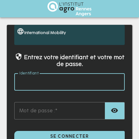
Institut Agro Rennes Angers
International Mobility
Entrez votre identifiant et votre mot
de passe.
I
dentifiant :
TOG
M
ot de passe :
SE CONNECTER