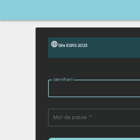
Site ESRS 2023
I
dentifiant :
M
ot de passe :