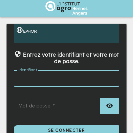
Institut Agro Rennes Angers
EPHOR
Entrez votre identifiant et votre mot
de passe.
I
dentifiant :
TOG
M
ot de passe :
SE CONNECTER