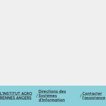
Directions des
L'INSTITUT AGRO
Contacter
/
Systèmes
/
RENNES ANGERS
l'assistance
d'Information