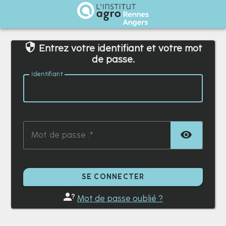
Institut Agro Rennes Angers
Entrez votre identifiant et votre mot
de passe.
I
dentifiant :
TOG
M
ot de passe :
SE CONNECTER
Mot de passe oublié ?